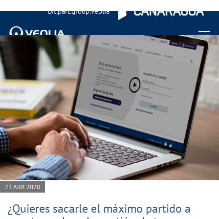
txt.part.group.veolia
Menu 
23 ABR 2020
¿Quieres sacarle el máximo partido a