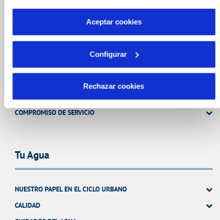
OTRAS GESTIONES
desactivar. Puedes consultar más información en
nuestra
Política de Cookies
Aceptar cookies
Tu Servicio
Configurar
FACTURAS Y PRECIOS
Rechazar cookies
ATENCIÓN AL CLIENTE
COMPROMISO DE SERVICIO
Tu Agua
NUESTRO PAPEL EN EL CICLO URBANO
CALIDAD