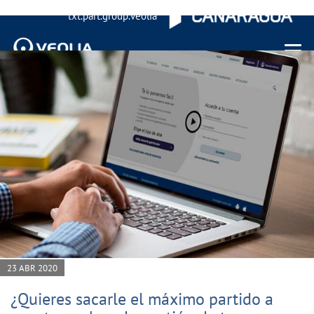
txt.part.group.veolia
Menu 
23 ABR 2020
¿Quieres sacarle el máximo partido a