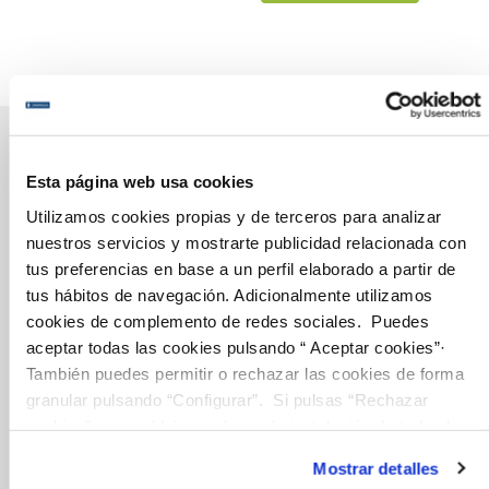
Esta página web usa cookies
Gestiones Online
Utilizamos cookies propias y de terceros para analizar
nuestros servicios y mostrarte publicidad relacionada con
tus preferencias en base a un perfil elaborado a partir de
FACTURAS, PAGOS Y CONSUMOS
tus hábitos de navegación. Adicionalmente utilizamos
CONTRATOS
cookies de complemento de redes sociales. Puedes
aceptar todas las cookies pulsando “ Aceptar cookies”·
MODIFICACIÓN DE DATOS
También puedes permitir o rechazar las cookies de forma
INCIDENCIAS
granular pulsando “Configurar”. Si pulsas “Rechazar
cookies”, equivaldrá a rechazar la instalación de todas las
cookies salvo las necesarias que son indispensables para
TODAS LAS GESTIONES
Mostrar detalles
que el sitio web funcione y que por tanto no se pueden