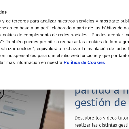
ES
Emple
ies
 y de terceros para analizar nuestros servicios y mostrarte publ
ne
Tu Servicio
Tu Agua
Conócenos
Nuestro
encias en base a un perfil elaborado a partir de tus hábitos de n
 cookies de complemento de redes sociales. Puedes aceptar to
s”· También puedes permitir o rechazar las cookies de forma gr
N AL CLIENTE
D
Y CUMPLIMIENTO
NTRATOS
COMPROMISO DE SERVICIO
CUIDADOS DEL AGUA
MODIFICACIÓN DE DATOS
echazar cookies”, equivaldrá a rechazar la instalación de todas 
AS DE GESTIÓN Y CERTIFICADOS
 de contacto
calidad del agua
bio de titular
Carta de compromisos
Consejos de ahorro
Actualizar datos bancarios
on indispensables para que el sitio web funcione y que por tant
a de suministro
Customer Counsel (Defensa del c
Depósitos de reserva
Actualizar datos de domicili
23 ABR 2020
tar más información en nuestra
Política de Cookies
via
a de suministro
Normativa del servicio
Actualizar datos personales
¿Quieres s
icitud de Acometida
Junta de Arbitraje
obras y afectaciones
umentación contratación
Programa CONTIGO
partido a 
ación de fuga interior
gestión de
VER TODAS LAS GESTIONES
Descubre los vídeos tuto
realizar las distintas ges