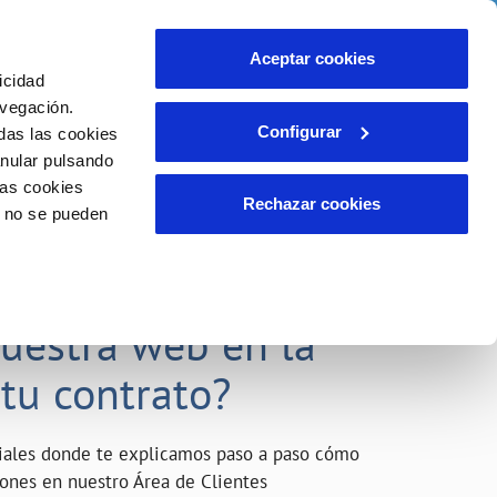
o
Actualidad
Ayuda
Contáctanos
Aceptar cookies
icidad
Área de clientes
s compromisos
avegación.
Configurar
das las cookies
anular pulsando
INCIDENCIAS
las cookies
Comunica anomalías o posibles
Rechazar cookies
o no se pueden
fraudes
liente)
o
Reclamaciones
acarle el máximo
nuestra web en la
 tu contrato?
riales donde te explicamos paso a paso cómo
tiones en nuestro Área de Clientes