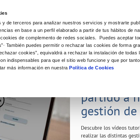
ES
Emple
ies
 y de terceros para analizar nuestros servicios y mostrarte publ
ne
Tu Servicio
Tu Agua
Conócenos
Nuestro
encias en base a un perfil elaborado a partir de tus hábitos de n
 cookies de complemento de redes sociales. Puedes aceptar to
s”· También puedes permitir o rechazar las cookies de forma gr
N AL CLIENTE
D
Y CUMPLIMIENTO
NTRATOS
COMPROMISO DE SERVICIO
CUIDADOS DEL AGUA
MODIFICACIÓN DE DATOS
echazar cookies”, equivaldrá a rechazar la instalación de todas 
AS DE GESTIÓN Y CERTIFICADOS
 de contacto
calidad del agua
bio de titular
Carta de compromisos
Consejos de ahorro
Actualizar datos bancarios
on indispensables para que el sitio web funcione y que por tant
a de suministro
Customer Counsel (Defensa del c
Depósitos de reserva
Actualizar datos de domicili
23 ABR 2020
tar más información en nuestra
Política de Cookies
via
a de suministro
Normativa del servicio
Actualizar datos personales
¿Quieres s
icitud de Acometida
Junta de Arbitraje
obras y afectaciones
umentación contratación
Programa CONTIGO
partido a 
ación de fuga interior
gestión de
VER TODAS LAS GESTIONES
Descubre los vídeos tuto
realizar las distintas ges