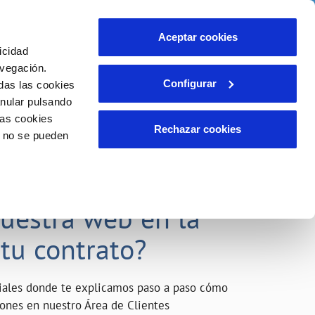
o
Actualidad
Ayuda
Contáctanos
Aceptar cookies
icidad
Área de clientes
s compromisos
avegación.
Configurar
das las cookies
anular pulsando
INCIDENCIAS
las cookies
Comunica anomalías o posibles
Rechazar cookies
o no se pueden
fraudes
liente)
o
Reclamaciones
acarle el máximo
nuestra web en la
 tu contrato?
riales donde te explicamos paso a paso cómo
tiones en nuestro Área de Clientes