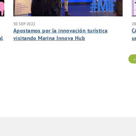
30 SEP 2022
28
Apostamos por la innovación turística
C
al
visitando Marina Innova Hub
u
←