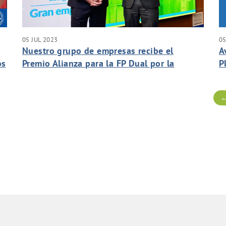
05 JUL 2023
05
Nuestro grupo de empresas recibe el
A
os
Premio Alianza para la FP Dual por la
P
contribución a la empleabilidad de los
V
jóvenes en el sector del agua.
←