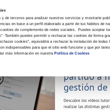
ES
Emple
ies
 y de terceros para analizar nuestros servicios y mostrarte publ
ne
Tu Servicio
Tu Agua
Conócenos
Nuestro
encias en base a un perfil elaborado a partir de tus hábitos de n
 cookies de complemento de redes sociales. Puedes aceptar to
s”· También puedes permitir o rechazar las cookies de forma gr
N AL CLIENTE
D
Y CUMPLIMIENTO
NTRATOS
COMPROMISO DE SERVICIO
CUIDADOS DEL AGUA
MODIFICACIÓN DE DATOS
echazar cookies”, equivaldrá a rechazar la instalación de todas 
AS DE GESTIÓN Y CERTIFICADOS
 de contacto
calidad del agua
bio de titular
Carta de compromisos
Consejos de ahorro
Actualizar datos bancarios
on indispensables para que el sitio web funcione y que por tant
a de suministro
Customer Counsel (Defensa del c
Depósitos de reserva
Actualizar datos de domicili
23 ABR 2020
tar más información en nuestra
Política de Cookies
via
a de suministro
Normativa del servicio
Actualizar datos personales
¿Quieres s
icitud de Acometida
Junta de Arbitraje
obras y afectaciones
umentación contratación
Programa CONTIGO
partido a 
ación de fuga interior
gestión de
VER TODAS LAS GESTIONES
Descubre los vídeos tuto
realizar las distintas ges