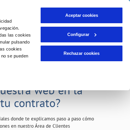
o
Actualidad
Ayuda
Contáctanos
Aceptar cookies
icidad
Área de clientes
s compromisos
avegación.
Configurar
das las cookies
anular pulsando
INCIDENCIAS
las cookies
Comunica anomalías o posibles
Rechazar cookies
o no se pueden
fraudes
liente)
o
Reclamaciones
acarle el máximo
nuestra web en la
 tu contrato?
riales donde te explicamos paso a paso cómo
tiones en nuestro Área de Clientes