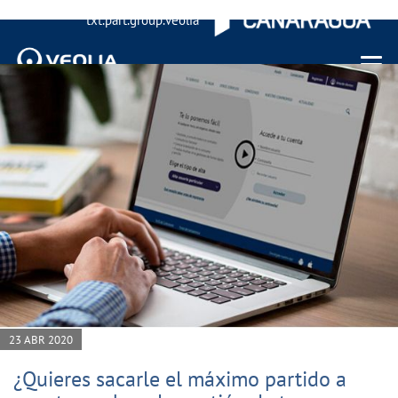
txt.part.group.veolia
Menu 
23 ABR 2020
¿Quieres sacarle el máximo partido a