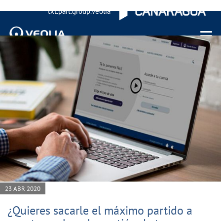
txt.part.group.veolia
Menu 
23 ABR 2020
¿Quieres sacarle el máximo partido a