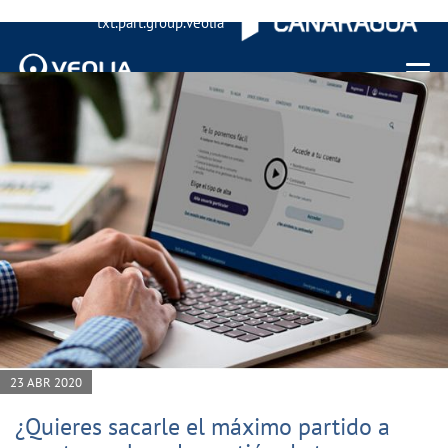
txt.part.group.veolia
Menu 
23 ABR 2020
¿Quieres sacarle el máximo partido a