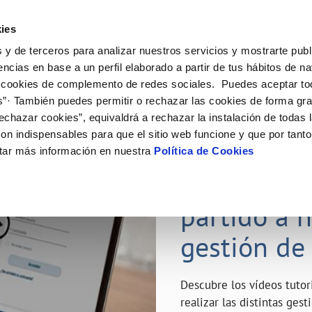
ES
Emple
ies
 y de terceros para analizar nuestros servicios y mostrarte publ
ne
Tu Servicio
Tu Agua
Conócenos
Nuestro
encias en base a un perfil elaborado a partir de tus hábitos de n
 cookies de complemento de redes sociales. Puedes aceptar to
s”· También puedes permitir o rechazar las cookies de forma gr
N AL CLIENTE
D
Y CUMPLIMIENTO
NTRATOS
COMPROMISO DE SERVICIO
CUIDADOS DEL AGUA
MODIFICACIÓN DE DATOS
echazar cookies”, equivaldrá a rechazar la instalación de todas 
AS DE GESTIÓN Y CERTIFICADOS
 de contacto
calidad del agua
bio de titular
Carta de compromisos
Consejos de ahorro
Actualizar datos bancarios
on indispensables para que el sitio web funcione y que por tant
a de suministro
Customer Counsel (Defensa del c
Depósitos de reserva
Actualizar datos de domicili
23 ABR 2020
tar más información en nuestra
Política de Cookies
via
a de suministro
Normativa del servicio
Actualizar datos personales
¿Quieres s
icitud de Acometida
Junta de Arbitraje
obras y afectaciones
umentación contratación
Programa CONTIGO
partido a 
ación de fuga interior
gestión de
VER TODAS LAS GESTIONES
Descubre los vídeos tuto
realizar las distintas ges