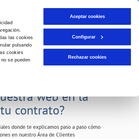
o
Actualidad
Ayuda
Contáctanos
Aceptar cookies
icidad
Área de clientes
s compromisos
avegación.
Configurar
das las cookies
anular pulsando
INCIDENCIAS
las cookies
Comunica anomalías o posibles
Rechazar cookies
o no se pueden
fraudes
liente)
o
Reclamaciones
acarle el máximo
nuestra web en la
 tu contrato?
riales donde te explicamos paso a paso cómo
tiones en nuestro Área de Clientes