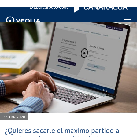
txt.part.group.veolia
Menu 
23 ABR 2020
¿Quieres sacarle el máximo partido a