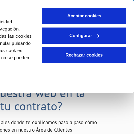
o
Actualidad
Ayuda
Contáctanos
Aceptar cookies
icidad
Área de clientes
s compromisos
avegación.
Configurar
das las cookies
anular pulsando
INCIDENCIAS
las cookies
Comunica anomalías o posibles
Rechazar cookies
o no se pueden
fraudes
liente)
o
Reclamaciones
acarle el máximo
nuestra web en la
 tu contrato?
riales donde te explicamos paso a paso cómo
tiones en nuestro Área de Clientes