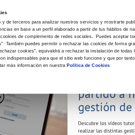
ES
Emple
ies
 y de terceros para analizar nuestros servicios y mostrarte publ
ne
Tu Servicio
Tu Agua
Conócenos
Nuestro
encias en base a un perfil elaborado a partir de tus hábitos de n
 cookies de complemento de redes sociales. Puedes aceptar to
s”· También puedes permitir o rechazar las cookies de forma gr
N AL CLIENTE
D
Y CUMPLIMIENTO
NTRATOS
COMPROMISO DE SERVICIO
CUIDADOS DEL AGUA
MODIFICACIÓN DE DATOS
echazar cookies”, equivaldrá a rechazar la instalación de todas 
AS DE GESTIÓN Y CERTIFICADOS
 de contacto
calidad del agua
bio de titular
Carta de compromisos
Consejos de ahorro
Actualizar datos bancarios
on indispensables para que el sitio web funcione y que por tant
a de suministro
Customer Counsel (Defensa del c
Depósitos de reserva
Actualizar datos de domicili
23 ABR 2020
tar más información en nuestra
Política de Cookies
via
a de suministro
Normativa del servicio
Actualizar datos personales
¿Quieres s
icitud de Acometida
Junta de Arbitraje
obras y afectaciones
umentación contratación
Programa CONTIGO
partido a 
ación de fuga interior
gestión de
VER TODAS LAS GESTIONES
Descubre los vídeos tuto
realizar las distintas ges