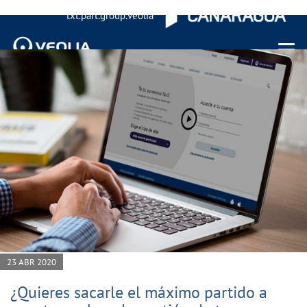
txt.part.group.veolia
Menu 
23 ABR 2020
¿Quieres sacarle el máximo partido a