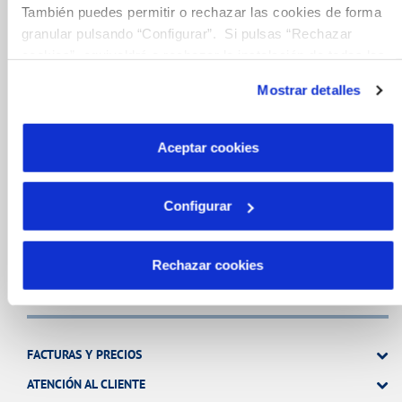
También puedes permitir o rechazar las cookies de forma
granular pulsando “Configurar”. Si pulsas “Rechazar
FACTURAS, PAGOS Y CONSUMOS
cookies”, equivaldrá a rechazar la instalación de todas las
CONTRATOS
cookies salvo las necesarias que son indispensables para
Mostrar detalles
MODIFICACIÓN DE DATOS
que el sitio web funcione y que por tanto no se pueden
desactivar. Puedes consultar más información en
INCIDENCIAS
nuestra
Política de Cookies
Aceptar cookies
TODAS LAS GESTIONES
Configurar
OTRAS GESTIONES
Rechazar cookies
Tu Servicio
FACTURAS Y PRECIOS
ATENCIÓN AL CLIENTE