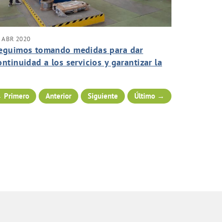
 ABR 2020
eguimos tomando medidas para dar
ontinuidad a los servicios y garantizar la
eguridad de nuestros trabajadores.
 Primero
Anterior
Siguiente
Último →