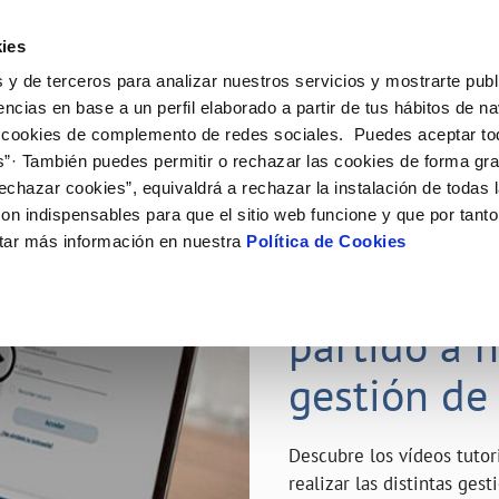
ES
Emple
ies
 y de terceros para analizar nuestros servicios y mostrarte publ
ne
Tu Servicio
Tu Agua
Conócenos
Nuestro
encias en base a un perfil elaborado a partir de tus hábitos de n
 cookies de complemento de redes sociales. Puedes aceptar to
s”· También puedes permitir o rechazar las cookies de forma gr
N AL CLIENTE
D
Y CUMPLIMIENTO
NTRATOS
COMPROMISO DE SERVICIO
CUIDADOS DEL AGUA
MODIFICACIÓN DE DATOS
echazar cookies”, equivaldrá a rechazar la instalación de todas 
AS DE GESTIÓN Y CERTIFICADOS
 de contacto
calidad del agua
bio de titular
Carta de compromisos
Consejos de ahorro
Actualizar datos bancarios
on indispensables para que el sitio web funcione y que por tant
a de suministro
Customer Counsel (Defensa del c
Depósitos de reserva
Actualizar datos de domicili
23 ABR 2020
tar más información en nuestra
Política de Cookies
via
a de suministro
Normativa del servicio
Actualizar datos personales
¿Quieres s
icitud de Acometida
Junta de Arbitraje
obras y afectaciones
umentación contratación
Programa CONTIGO
partido a 
ación de fuga interior
gestión de
VER TODAS LAS GESTIONES
Descubre los vídeos tuto
realizar las distintas ges