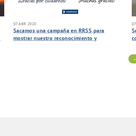
07 ABR 2020
07
Sacamos una campaña en RRSS para
S
y
mostrar nuestro reconocimiento y
c
agradecimiento a todos aquellos que están
s
luchando contra el Covid 19
←