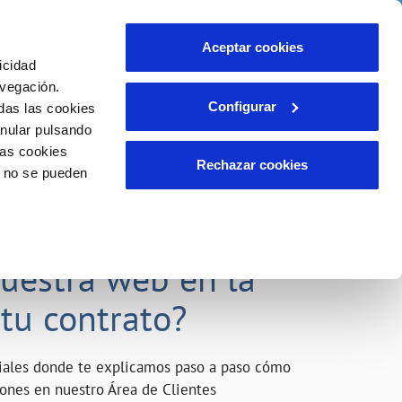
o
Actualidad
Ayuda
Contáctanos
Aceptar cookies
icidad
Área de clientes
s compromisos
avegación.
Configurar
das las cookies
anular pulsando
INCIDENCIAS
las cookies
Comunica anomalías o posibles
Rechazar cookies
o no se pueden
fraudes
liente)
o
Reclamaciones
acarle el máximo
nuestra web en la
 tu contrato?
riales donde te explicamos paso a paso cómo
tiones en nuestro Área de Clientes