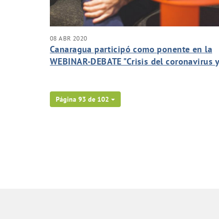
08 ABR 2020
Canaragua participó como ponente en la
WEBINAR-DEBATE "Crisis del coronavirus 
la Gestión del agua en Canarias".
Página 93 de 102