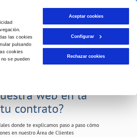
o
Actualidad
Ayuda
Contáctanos
Aceptar cookies
icidad
Área de clientes
s compromisos
avegación.
Configurar
das las cookies
anular pulsando
INCIDENCIAS
las cookies
Comunica anomalías o posibles
Rechazar cookies
o no se pueden
fraudes
liente)
o
Reclamaciones
acarle el máximo
nuestra web en la
 tu contrato?
riales donde te explicamos paso a paso cómo
tiones en nuestro Área de Clientes