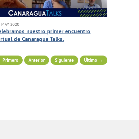
 MAY 2020
elebramos nuestro primer encuentro
irtual de Canaragua Talks.
 Primero
Anterior
Siguiente
Último →