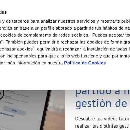
ES
Emple
ies
 y de terceros para analizar nuestros servicios y mostrarte publ
ne
Tu Servicio
Tu Agua
Conócenos
Nuestro
encias en base a un perfil elaborado a partir de tus hábitos de n
 cookies de complemento de redes sociales. Puedes aceptar to
s”· También puedes permitir o rechazar las cookies de forma gr
N AL CLIENTE
D
Y CUMPLIMIENTO
NTRATOS
COMPROMISO DE SERVICIO
CUIDADOS DEL AGUA
MODIFICACIÓN DE DATOS
echazar cookies”, equivaldrá a rechazar la instalación de todas 
AS DE GESTIÓN Y CERTIFICADOS
 de contacto
calidad del agua
bio de titular
Carta de compromisos
Consejos de ahorro
Actualizar datos bancarios
on indispensables para que el sitio web funcione y que por tant
a de suministro
Customer Counsel (Defensa del c
Depósitos de reserva
Actualizar datos de domicili
23 ABR 2020
tar más información en nuestra
Política de Cookies
via
a de suministro
Normativa del servicio
Actualizar datos personales
¿Quieres s
icitud de Acometida
Junta de Arbitraje
obras y afectaciones
umentación contratación
Programa CONTIGO
partido a 
ación de fuga interior
gestión de
VER TODAS LAS GESTIONES
Descubre los vídeos tuto
realizar las distintas ges