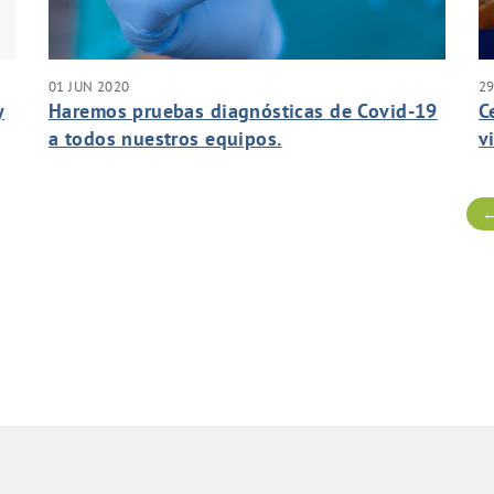
01 JUN 2020
29
y
Haremos pruebas diagnósticas de Covid-19
C
a todos nuestros equipos.
v
←