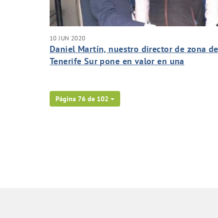
10 JUN 2020
Daniel Martín, nuestro director de zona d
Tenerife Sur pone en valor en una
entrevista en Tenerife Sur Ahora las
medidas de flexibilización de pagos y
ayudas para que nadie en esta crisis se
Página 76 de 102
quede atrás.