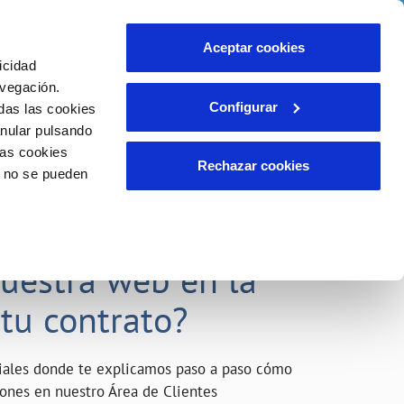
o
Actualidad
Ayuda
Contáctanos
Aceptar cookies
icidad
Área de clientes
s compromisos
avegación.
Configurar
das las cookies
anular pulsando
INCIDENCIAS
las cookies
Comunica anomalías o posibles
Rechazar cookies
o no se pueden
fraudes
liente)
o
Reclamaciones
acarle el máximo
nuestra web en la
 tu contrato?
riales donde te explicamos paso a paso cómo
tiones en nuestro Área de Clientes