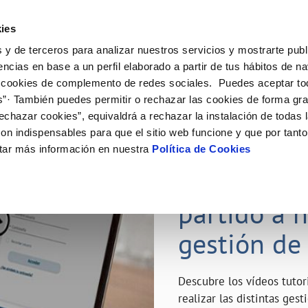
ES
Emple
ies
 y de terceros para analizar nuestros servicios y mostrarte publ
ne
Tu Servicio
Tu Agua
Conócenos
Nuestro
encias en base a un perfil elaborado a partir de tus hábitos de n
 cookies de complemento de redes sociales. Puedes aceptar to
s”· También puedes permitir o rechazar las cookies de forma gr
N AL CLIENTE
D
Y CUMPLIMIENTO
NTRATOS
COMPROMISO DE SERVICIO
CUIDADOS DEL AGUA
MODIFICACIÓN DE DATOS
echazar cookies”, equivaldrá a rechazar la instalación de todas 
AS DE GESTIÓN Y CERTIFICADOS
 de contacto
calidad del agua
bio de titular
Carta de compromisos
Consejos de ahorro
Actualizar datos bancarios
on indispensables para que el sitio web funcione y que por tant
a de suministro
Customer Counsel (Defensa del c
Depósitos de reserva
Actualizar datos de domicili
23 ABR 2020
tar más información en nuestra
Política de Cookies
via
a de suministro
Normativa del servicio
Actualizar datos personales
¿Quieres s
icitud de Acometida
Junta de Arbitraje
obras y afectaciones
umentación contratación
Programa CONTIGO
partido a 
ación de fuga interior
gestión de
VER TODAS LAS GESTIONES
Descubre los vídeos tuto
realizar las distintas ges