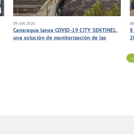
09 JUN 2020
08
e
Canaragua lanza COVID-19 CITY SENTINEL,
8
una solución de monitorización de las
2
aguas residuales para cuantificar la
presencia del virus SARS-CoV-2.
←