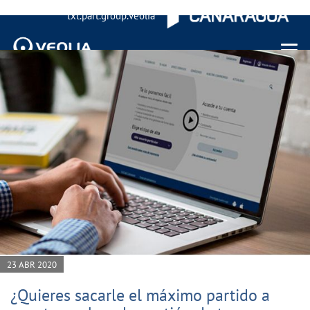
txt.part.group.veolia
Menu 
23 ABR 2020
¿Quieres sacarle el máximo partido a