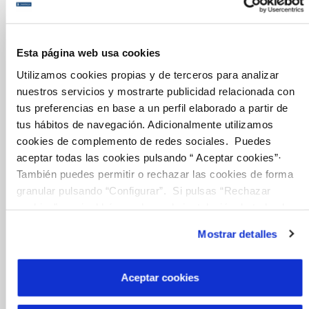
Gestiones Online
Esta página web usa cookies
FACTURAS, PAGOS Y CONSUMOS
Utilizamos cookies propias y de terceros para analizar
CONTRATOS
nuestros servicios y mostrarte publicidad relacionada con
MODIFICACIÓN DE DATOS
tus preferencias en base a un perfil elaborado a partir de
tus hábitos de navegación. Adicionalmente utilizamos
INCIDENCIAS
cookies de complemento de redes sociales. Puedes
aceptar todas las cookies pulsando “ Aceptar cookies”·
TODAS LAS GESTIONES
También puedes permitir o rechazar las cookies de forma
granular pulsando “Configurar”. Si pulsas “Rechazar
OTRAS GESTIONES
cookies”, equivaldrá a rechazar la instalación de todas las
cookies salvo las necesarias que son indispensables para
Mostrar detalles
que el sitio web funcione y que por tanto no se pueden
Tu Servicio
desactivar. Puedes consultar más información en
nuestra
Política de Cookies
Aceptar cookies
FACTURAS Y PRECIOS