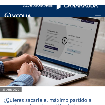
txt.part.group.veolia
Menu 
23 ABR 2020
¿Quieres sacarle el máximo partido a