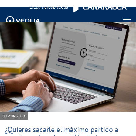
txt.part.group.veolia
Menu 
23 ABR 2020
¿Quieres sacarle el máximo partido a