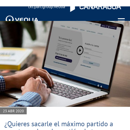
txt.part.group.veolia
Menu 
23 ABR 2020
¿Quieres sacarle el máximo partido a