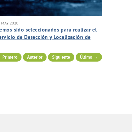
 MAY 2020
emos sido seleccionados para realizar el
ervicio de Detección y Localización de
ugas para el Consorcio de Aguas de
uerteventura.
 Primero
Anterior
Siguiente
Último →