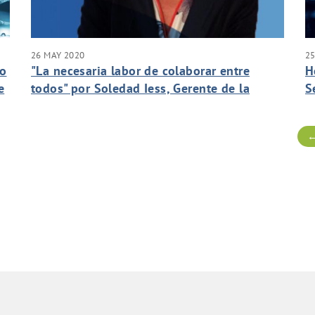
26 MAY 2020
25
vo
"La necesaria labor de colaborar entre
H
e
todos" por Soledad Iess, Gerente de la
S
n
Fundación Acuorum Iberoamericana Canaria
F
de Agua.
F
←