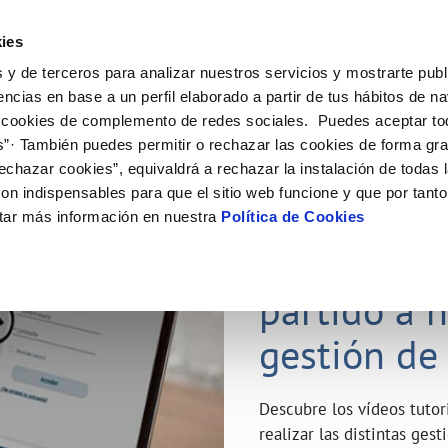
ES
Emple
ies
 y de terceros para analizar nuestros servicios y mostrarte publ
ne
Tu Servicio
Tu Agua
Conócenos
Nuestro
encias en base a un perfil elaborado a partir de tus hábitos de n
 cookies de complemento de redes sociales. Puedes aceptar to
s”· También puedes permitir o rechazar las cookies de forma gr
N AL CLIENTE
D
Y CUMPLIMIENTO
NTRATOS
COMPROMISO DE SERVICIO
CUIDADOS DEL AGUA
MODIFICACIÓN DE DATOS
echazar cookies”, equivaldrá a rechazar la instalación de todas 
AS DE GESTIÓN Y CERTIFICADOS
 de contacto
calidad del agua
bio de titular
Carta de compromisos
Consejos de ahorro
Actualizar datos bancarios
on indispensables para que el sitio web funcione y que por tant
a de suministro
Customer Counsel (Defensa del c
Depósitos de reserva
Actualizar datos de domicili
23 ABR 2020
tar más información en nuestra
Política de Cookies
via
a de suministro
Normativa del servicio
Actualizar datos personales
¿Quieres s
icitud de Acometida
Junta de Arbitraje
obras y afectaciones
umentación contratación
Programa CONTIGO
partido a 
ación de fuga interior
gestión de
VER TODAS LAS GESTIONES
Descubre los vídeos tuto
realizar las distintas ges