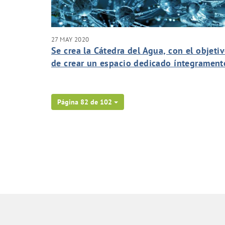
27 MAY 2020
Se crea la Cátedra del Agua, con el objeti
de crear un espacio dedicado íntegrament
a la investigación, formación y divulgació
en el campo de la gestión integral de los
recursos hídricos y la sostenibilidad
Página 82 de 102
ambiental.