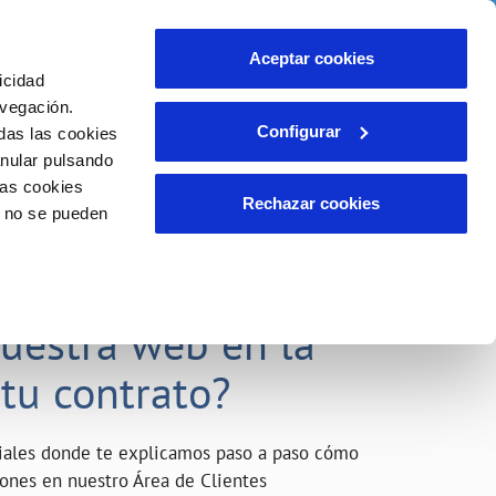
o
Actualidad
Ayuda
Contáctanos
Aceptar cookies
icidad
Área de clientes
s compromisos
avegación.
Configurar
das las cookies
anular pulsando
INCIDENCIAS
las cookies
Comunica anomalías o posibles
Rechazar cookies
o no se pueden
fraudes
liente)
o
Reclamaciones
acarle el máximo
nuestra web en la
 tu contrato?
riales donde te explicamos paso a paso cómo
tiones en nuestro Área de Clientes