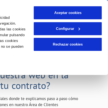
o
Actualidad
Ayuda
Contáctanos
Aceptar cookies
icidad
Área de clientes
s compromisos
avegación.
Configurar
das las cookies
anular pulsando
INCIDENCIAS
las cookies
Comunica anomalías o posibles
Rechazar cookies
o no se pueden
fraudes
liente)
o
Reclamaciones
acarle el máximo
nuestra web en la
 tu contrato?
riales donde te explicamos paso a paso cómo
tiones en nuestro Área de Clientes