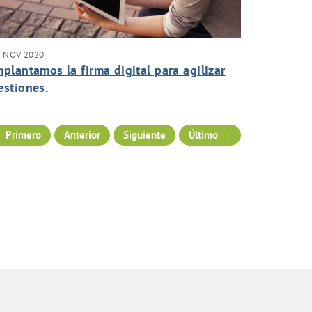
5 NOV 2020
mplantamos la firma digital para agilizar
estiones.
 Primero
Anterior
Siguiente
Último →