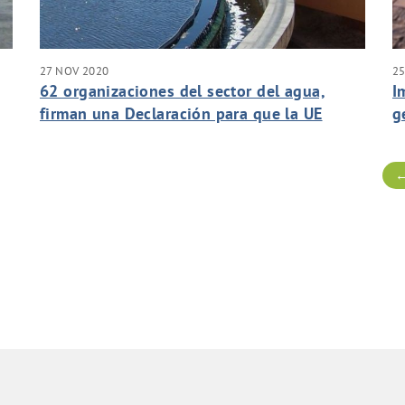
27 NOV 2020
2
62 organizaciones del sector del agua,
I
firman una Declaración para que la UE
g
consagre el derecho humano al
saneamiento en su legislación.
←