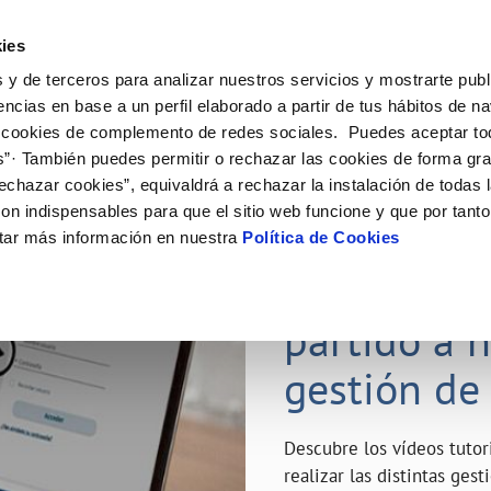
ES
Emple
ies
 y de terceros para analizar nuestros servicios y mostrarte publ
ne
Tu Servicio
Tu Agua
Conócenos
Nuestro
encias en base a un perfil elaborado a partir de tus hábitos de n
 cookies de complemento de redes sociales. Puedes aceptar to
s”· También puedes permitir o rechazar las cookies de forma gr
N AL CLIENTE
D
Y CUMPLIMIENTO
NTRATOS
COMPROMISO DE SERVICIO
CUIDADOS DEL AGUA
MODIFICACIÓN DE DATOS
echazar cookies”, equivaldrá a rechazar la instalación de todas 
AS DE GESTIÓN Y CERTIFICADOS
 de contacto
calidad del agua
bio de titular
Carta de compromisos
Consejos de ahorro
Actualizar datos bancarios
on indispensables para que el sitio web funcione y que por tant
a de suministro
Customer Counsel (Defensa del c
Depósitos de reserva
Actualizar datos de domicili
23 ABR 2020
tar más información en nuestra
Política de Cookies
via
a de suministro
Normativa del servicio
Actualizar datos personales
¿Quieres s
icitud de Acometida
Junta de Arbitraje
obras y afectaciones
umentación contratación
Programa CONTIGO
partido a 
ación de fuga interior
gestión de
VER TODAS LAS GESTIONES
Descubre los vídeos tuto
realizar las distintas ges