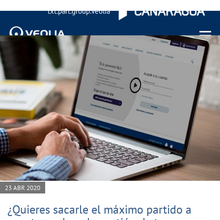
txt.part.group.veolia
Menu 
23 ABR 2020
¿Quieres sacarle el máximo partido a