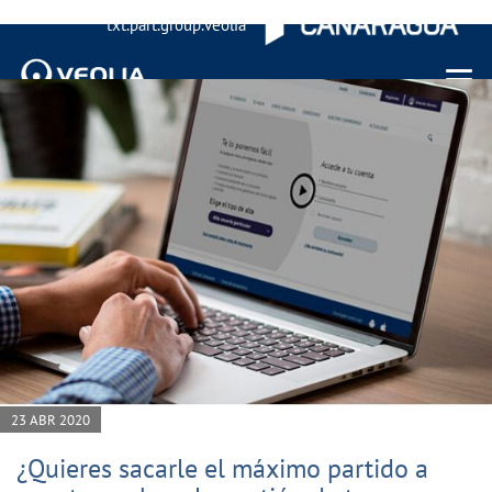
txt.part.group.veolia
Menu 
23 ABR 2020
¿Quieres sacarle el máximo partido a