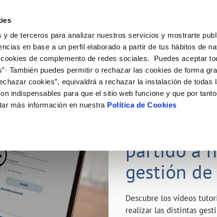
ES
Emple
ies
 y de terceros para analizar nuestros servicios y mostrarte publ
ne
Tu Servicio
Tu Agua
Conócenos
Nuestro
encias en base a un perfil elaborado a partir de tus hábitos de n
 cookies de complemento de redes sociales. Puedes aceptar to
s”· También puedes permitir o rechazar las cookies de forma gr
N AL CLIENTE
D
Y CUMPLIMIENTO
NTRATOS
COMPROMISO DE SERVICIO
CUIDADOS DEL AGUA
MODIFICACIÓN DE DATOS
echazar cookies”, equivaldrá a rechazar la instalación de todas 
AS DE GESTIÓN Y CERTIFICADOS
 de contacto
calidad del agua
bio de titular
Carta de compromisos
Consejos de ahorro
Actualizar datos bancarios
on indispensables para que el sitio web funcione y que por tant
a de suministro
Customer Counsel (Defensa del c
Depósitos de reserva
Actualizar datos de domicili
23 ABR 2020
tar más información en nuestra
Política de Cookies
via
a de suministro
Normativa del servicio
Actualizar datos personales
¿Quieres s
icitud de Acometida
Junta de Arbitraje
obras y afectaciones
umentación contratación
Programa CONTIGO
partido a 
ación de fuga interior
gestión de
VER TODAS LAS GESTIONES
Descubre los vídeos tuto
realizar las distintas ges