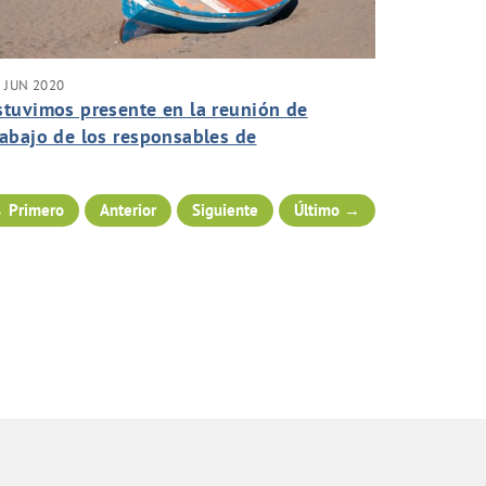
 JUN 2020
stuvimos presente en la reunión de
rabajo de los responsables de
antenimiento para la puesta en marcha de
os protocolos de seguridad en la apertura
 Primero
Anterior
Siguiente
Último →
e los hoteles.