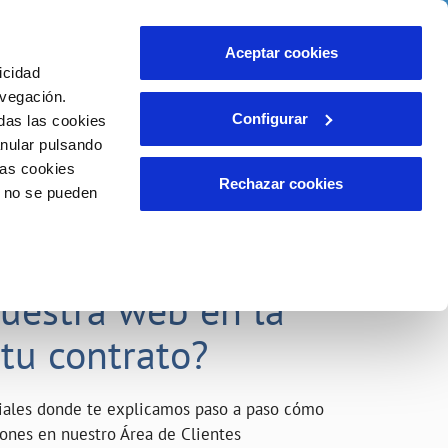
o
Actualidad
Ayuda
Contáctanos
Aceptar cookies
icidad
Área de clientes
s compromisos
avegación.
Configurar
das las cookies
anular pulsando
INCIDENCIAS
las cookies
Comunica anomalías o posibles
Rechazar cookies
o no se pueden
fraudes
liente)
o
Reclamaciones
acarle el máximo
nuestra web en la
 tu contrato?
riales donde te explicamos paso a paso cómo
tiones en nuestro Área de Clientes