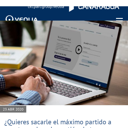
txt.part.group.veolia
Menu 
23 ABR 2020
¿Quieres sacarle el máximo partido a