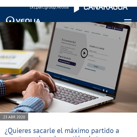
txt.part.group.veolia
Menu 
23 ABR 2020
¿Quieres sacarle el máximo partido a