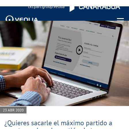
txt.part.group.veolia
Menu 
23 ABR 2020
¿Quieres sacarle el máximo partido a