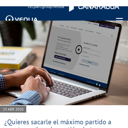
txt.part.group.veolia
Menu 
23 ABR 2020
¿Quieres sacarle el máximo partido a