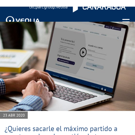
txt.part.group.veolia
Menu 
23 ABR 2020
¿Quieres sacarle el máximo partido a