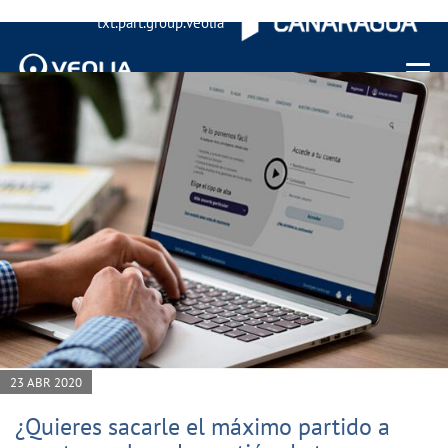
txt.part.group.veolia
Menu 
23 ABR 2020
¿Quieres sacarle el máximo partido a