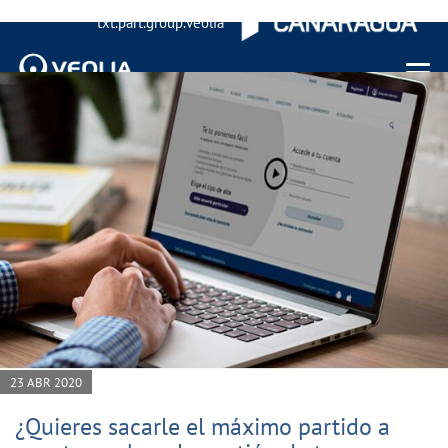
txt.part.group.veolia
Menu 
23 ABR 2020
¿Quieres sacarle el máximo partido a