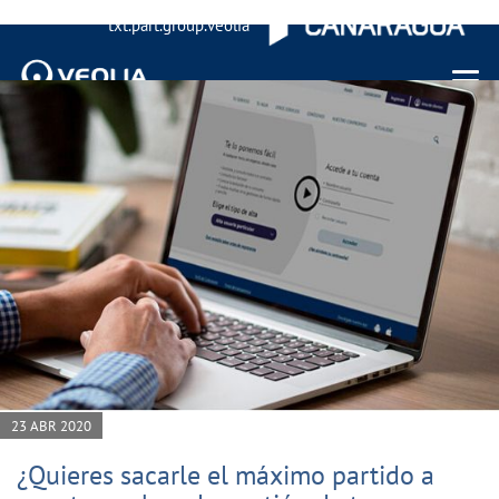
txt.part.group.veolia
Menu 
23 ABR 2020
¿Quieres sacarle el máximo partido a