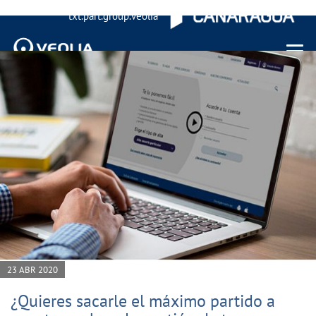
txt.part.group.veolia
Menu 
23 ABR 2020
¿Quieres sacarle el máximo partido a