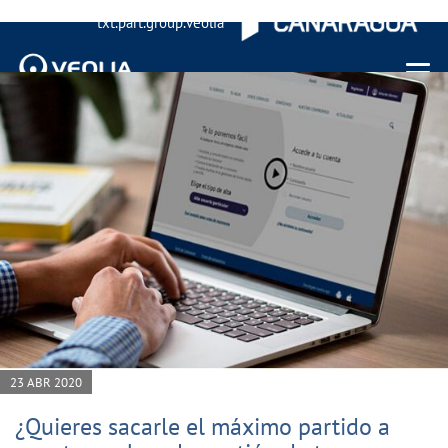
txt.part.group.veolia
Menu 
23 ABR 2020
¿Quieres sacarle el máximo partido a