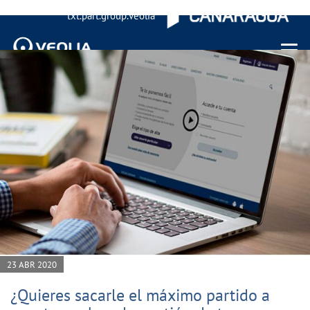
txt.part.group.veolia
Menu 
23 ABR 2020
¿Quieres sacarle el máximo partido a