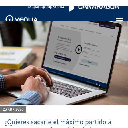
txt.part.group.veolia
Menu 
23 ABR 2020
¿Quieres sacarle el máximo partido a