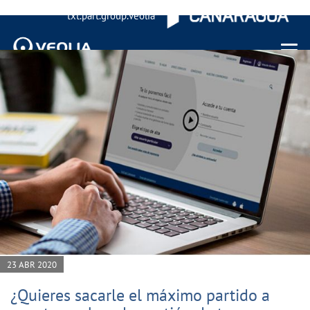
txt.part.group.veolia
Menu 
23 ABR 2020
¿Quieres sacarle el máximo partido a