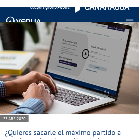
txt.part.group.veolia
Menu 
23 ABR 2020
¿Quieres sacarle el máximo partido a