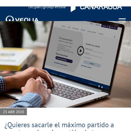
txt.part.group.veolia
Menu 
23 ABR 2020
¿Quieres sacarle el máximo partido a