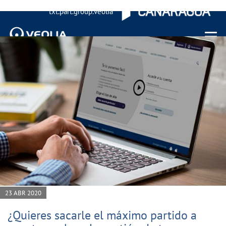
txt.part.group.veolia
Menu 
23 ABR 2020
¿Quieres sacarle el máximo partido a