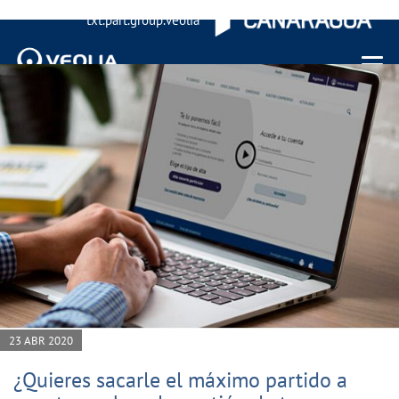
txt.part.group.veolia
Menu 
23 ABR 2020
¿Quieres sacarle el máximo partido a