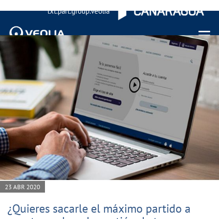
txt.part.group.veolia
Menu 
23 ABR 2020
¿Quieres sacarle el máximo partido a