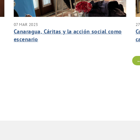
07 MAR 2023
27
Canaragua, Cáritas y la acción social como
C
escenario
c
P
←