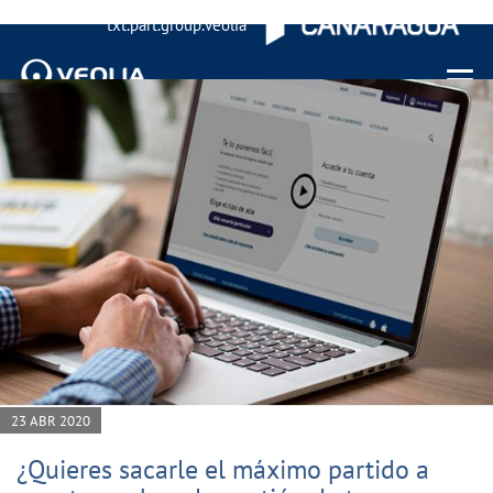
txt.part.group.veolia
Menu 
23 ABR 2020
¿Quieres sacarle el máximo partido a