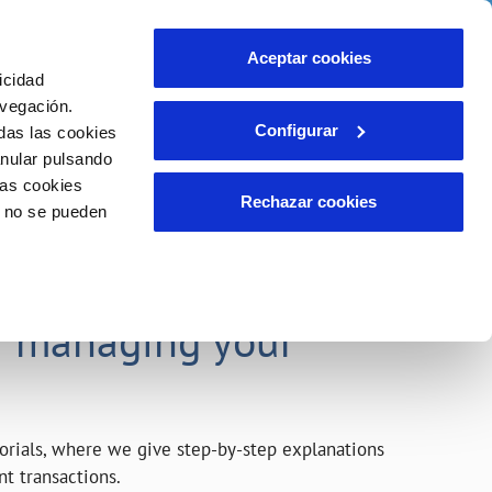
ith us
Help
Contact us
Aceptar cookies
icidad
Client area
Our Commitments
avegación.
Configurar
das las cookies
anular pulsando
INCIDENTS
las cookies
Report a possible fraud
Rechazar cookies
o no se pueden
Claims
t the most out of our
r managing your
orials, where we give step-by-step explanations
nt transactions.