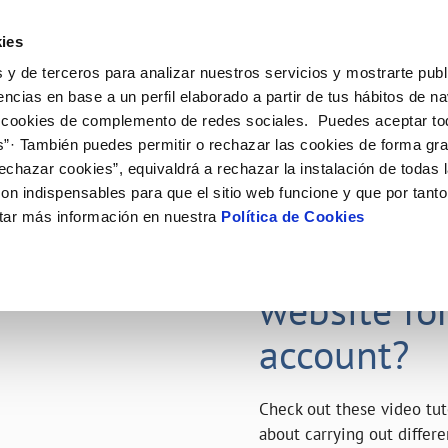
ES
EN
Work w
ies
 y de terceros para analizar nuestros servicios y mostrarte publ
ctions
Your Service
Your Water
About Us
encias en base a un perfil elaborado a partir de tus hábitos de n
 cookies de complemento de redes sociales. Puedes aceptar to
s”· También puedes permitir o rechazar las cookies de forma gr
ER SERVICES
Y
MENT SYSTEMS AND
NTRACTS
SERVICE COMMITMENT
WATER CARE
CHANGES TO DETAILS
CATES
echazar cookies”, equivaldrá a rechazar la instalación de todas 
us
tract holder change
Customer Counsel
Water-saving tips
Update bank details
on indispensables para que el sitio web funcione y que por tant
updates in your area
ply connection
Service regulations
Update date address details
23 APR 2020
tar más información en nuestra
Política de Cookies
ppointment scheduling service
connect supply
Arbitration board
Update personal details
Want to ge
onstruction Work and Incidents
uest a connection
eak check
tracting documentation
website fo
account?
Check out these video tut
about carrying out differe