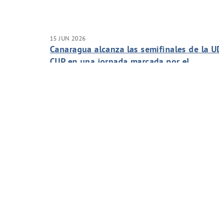
15 JUN 2026
Canaragua alcanza las semifinales de la U
CUP en una jornada marcada por el
compañerismo y el espíritu de equipo
Page 1 of 102