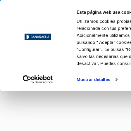
Skip to Content
Select a town
Esta página web usa cook
Utilizamos cookies propias
Online Transa
relacionada con tus prefer
Adicionalmente utilizamos
pulsando “ Aceptar cookie
ABOUT YOUR BILLING
OUR ROLE IN THE URBAN CYCLE
ABOUT US
OUR COMMITMENTS
BILLS, PAYMENTS AND
CUSTOM
QUALIT
MANAGE
CO
Inicio
Media Centre
CONSUMPTION
CERTIFI
“Configurar”. Si pulsas “R
Our Tariffs
Distribution
Canaragua
To people
Contact 
Con
salvo las necesarias que s
Meter reading
E-billing
Consumption
Our business
To the environment
Service 
Sup
desactivar. Puedes consul
Paying your bill / Bill payment
Drains and sewers
Key figures
To innovation and digitalisation
Phone a
Dis
Duplicate invoices
Treatment
Map of C
Req
Mostrar detalles
Water reuse
Inside l
Con
Returning water to the environment